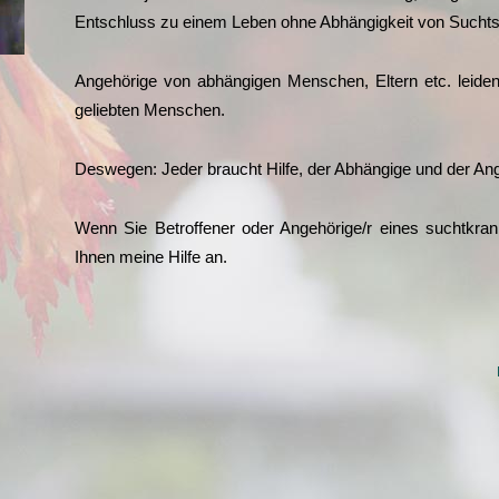
Ent­schluss zu einem Leben ohne Abhän­gig­keit von Suchtst
Ange­hö­ri­ge von abhän­gi­gen Men­schen, Eltern etc. lei­d
gelieb­ten Menschen.
Des­we­gen: Jeder braucht Hil­fe, der Abhän­gi­ge und der An
Wenn Sie Betrof­fe­ner oder Angehörige/r eines sucht­kran
Ihnen mei­ne Hil­fe an.