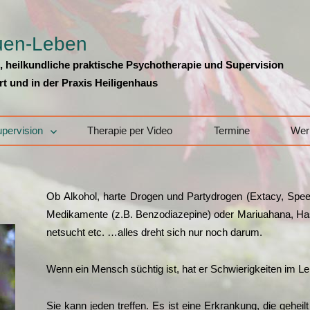
auen-Leben
g, heilkundliche praktische Psychotherapie und Supervision
rt und in der Praxis Heiligenhaus
pervision
Therapie per Video
Termine
Wer
Ob Alko­hol, har­te Dro­gen und Par­ty­dro­gen (Ext­a­cy, Spe
Medi­ka­men­te (z.B. Ben­zo­dia­ze­pi­ne) oder Mariuaha­na, 
net­sucht etc. …alles dreht sich nur noch darum.
Wenn ein Mensch süch­tig ist, hat er Schwie­rig­kei­ten im L
Sie kann jeden tref­fen. Es ist eine Erkran­kung, die gehei