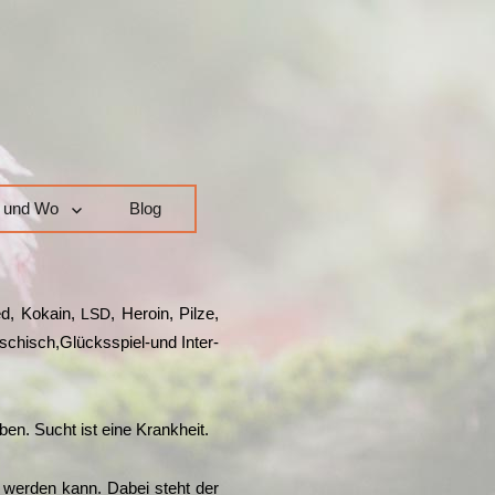
 und Wo
Blog
ed, Koka­in,
, Hero­in, Pil­ze,
LSD
Haschisch,Glücksspiel-und Inter­
eben. Sucht ist eine Krankheit.
lt wer­den kann. Dabei steht der